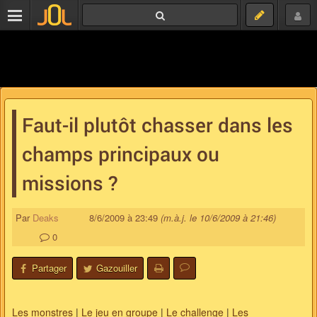
Faut-il plutôt chasser dans les
champs principaux ou
missions ?
Par
Deaks
8/6/2009 à 23:49
(m.à.j. le 10/6/2009 à 21:46)
0
Partager
Gazouiller
Les monstres
|
Le jeu en groupe
|
Le challenge
|
Les