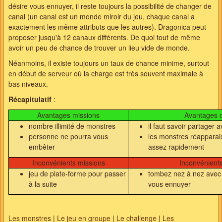
désire vous ennuyer, il reste toujours la possibilité de changer de
canal (un canal est un monde miroir du jeu, chaque canal a
exactement les même attributs que les autres). Dragonica peut
proposer jusqu'à 12 canaux différents. De quoi tout de même
avoir un peu de chance de trouver un lieu vide de monde.
Néanmoins, il existe toujours un taux de chance minime, surtout
en début de serveur où la charge est très souvent maximale à
bas niveaux.
Récapitulatif
:
Avantages missions
Avantages 
nombre illimité de monstres
il faut savoir partager a
personne ne pourra vous
les monstres réappara
embêter
assez rapidement
Inconvénients missions
Inconvénient
jeu de plate-forme pour passer
tombez nez à nez avec 
à la suite
vous ennuyer
Les monstres
|
Le jeu en groupe
|
Le challenge
|
Les