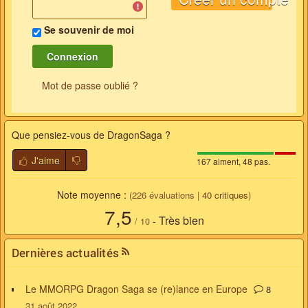
Se souvenir de moi
Mot de passe oublié ?
Que pensiez-vous de
DragonSaga
?
J'aime
167 aiment, 48 pas.
Note moyenne :
(
226
évaluations |
40
critiques
)
7,5
Très bien
-
/
10
Dernières actualités
Le MMORPG Dragon Saga se (re)lance en Europe
8
31 août 2022