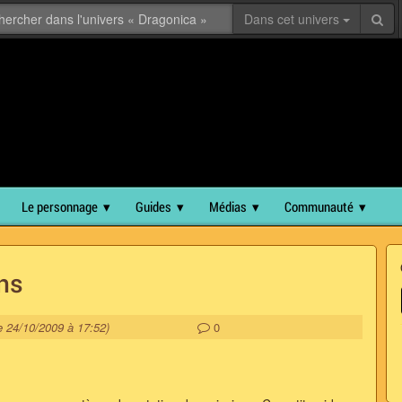
Dans cet univers
Le personnage
Guides
Médias
Communauté
ns
le 24/10/2009 à 17:52)
0