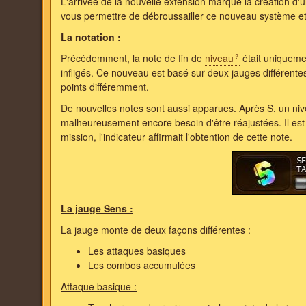
L'arrivée de la nouvelle extension marque la création d
vous permettre de débroussailler ce nouveau système et
La notation :
Précédemment, la note de fin de
niveau
était uniqueme
infligés. Ce nouveau est basé sur deux jauges différentes
points différemment.
De nouvelles notes sont aussi apparues. Après S, un ni
malheureusement encore besoin d'être réajustées. Il est di
mission, l'indicateur affirmait l'obtention de cette note.
La jauge Sens :
La jauge monte de deux façons différentes :
Les attaques basiques
Les combos accumulées
Attaque basique :