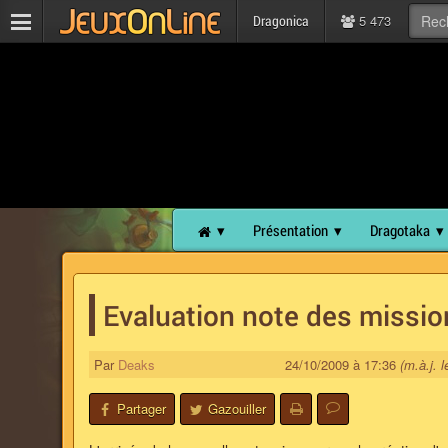
5 473
Dragonica
Présentation
Dragotaka
Evaluation note des missio
Par
Deaks
24/10/2009 à 17:36
(m.à.j. 
Partager
Gazouiller