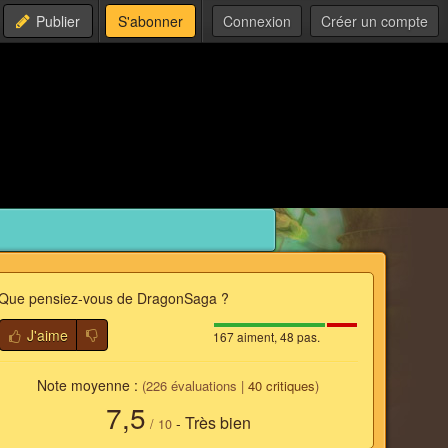
Publier
S'abonner
Connexion
Créer un compte
Que pensiez-vous de
DragonSaga
?
J'aime
167 aiment, 48 pas.
Note moyenne :
(
226
évaluations |
40
critiques
)
7,5
Très bien
-
/
10