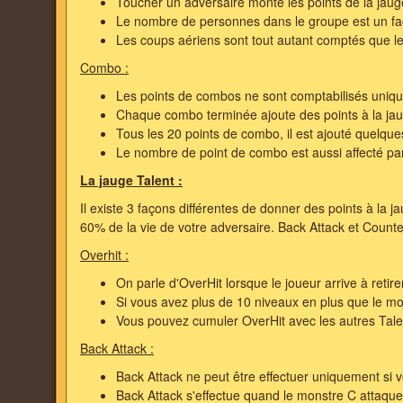
Toucher un adversaire monte les points de la jaug
Le nombre de personnes dans le groupe est un fac
Les coups aériens sont tout autant comptés que l
Combo :
Les points de combos ne sont comptabilisés unique
Chaque combo terminée ajoute des points à la ja
Tous les 20 points de combo, il est ajouté quelque
Le nombre de point de combo est aussi affecté pa
La jauge Talent :
Il existe 3 façons différentes de donner des points à la j
60% de la vie de votre adversaire. Back Attack et Counte
Overhit :
On parle d'OverHit lorsque le joueur arrive à reti
Si vous avez plus de 10 niveaux en plus que le mon
Vous pouvez cumuler OverHit avec les autres
Tale
Back Attack :
Back Attack ne peut être effectuer uniquement si 
Back Attack s'effectue quand le monstre C attaque 