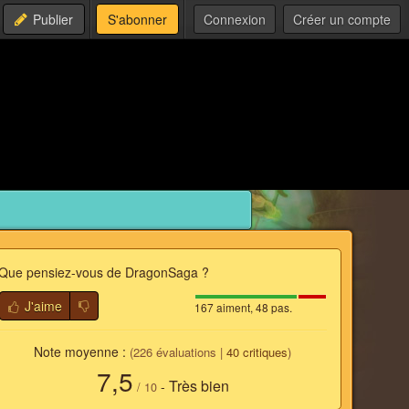
Publier
S'abonner
Connexion
Créer un compte
Que pensiez-vous de
DragonSaga
?
J'aime
167 aiment, 48 pas.
Note moyenne :
(
226
évaluations |
40
critiques
)
7,5
Très bien
-
/
10