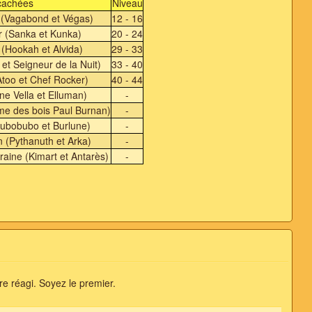
cachées
Niveau
é (Vagabond et Végas)
12 - 16
r (Sanka et Kunka)
20 - 24
(Hookah et Alvida)
29 - 33
et Seigneur de la Nuit)
33 - 40
Atoo et Chef Rocker)
40 - 44
e Vella et Elluman)
-
e des bois Paul Burnan)
-
Bubobubo et Burlune)
-
in (Pythanuth et Arka)
-
raine (Kimart et Antarès)
-
e réagi. Soyez le premier.