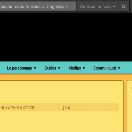
Dans cet univers
Le personnage
Guides
Médias
Communauté
e 19/11/2014 à 02:43)
0