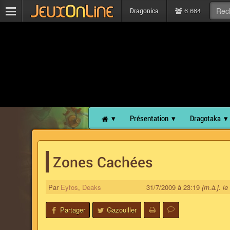
6 664
Dragonica
Présentation
Dragotaka
Zones Cachées
Par
Eyfos
,
Deaks
31/7/2009 à 23:19
(m.à.j. l
Partager
Gazouiller